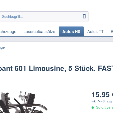
ahrzeuge
Lasercutbausätze
Autos H0
Autos TT
B
uge
bant 601 Limousine, 5 Stück. FAS
15,95 
inkl. MwSt.
zzgl
Sofort vers