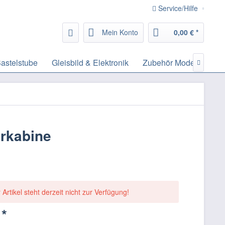
Service/Hilfe
Mein Konto
0,00 € *
astelstube
Gleisbild & Elektronik
Zubehör Modelleisenb

erkabine
 Artikel steht derzeit nicht zur Verfügung!
 *