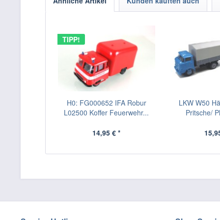
Ähnliche Artikel
Kunden kauften auch
TIPP!
H0: FG000652 IFA Robur
LKW W50 Hä
L02500 Koffer Feuerwehr...
Pritsche/ 
14,95 € *
15,95