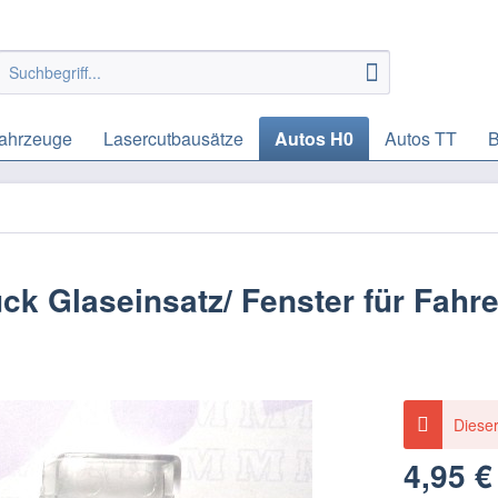
ahrzeuge
Lasercutbausätze
Autos H0
Autos TT
B
ück Glaseinsatz/ Fenster für Fahr
Dieser
4,95 €