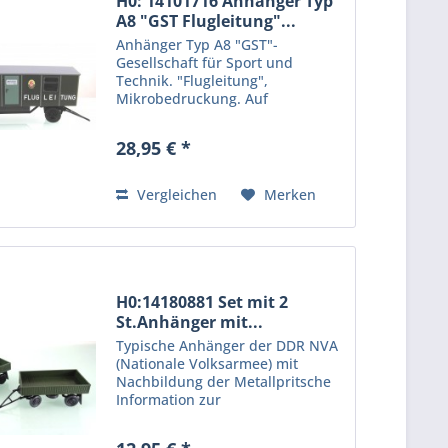
H0: 14101716 Anhänger Typ
A8 "GST Flugleitung"...
Anhänger Typ A8 "GST"-
Gesellschaft für Sport und
Technik. "Flugleitung",
Mikrobedruckung. Auf
Feldflugplätzen wurden die
Wagen als Kommandowagen der
28,95 € *
Flugleitung eingesetzt. Leitstellen
für Flugübungen zur
vormilitärischen Ausbildung...
Vergleichen
Merken
H0:14180881 Set mit 2
St.Anhänger mit...
Typische Anhänger der DDR NVA
(Nationale Volksarmee) mit
Nachbildung der Metallpritsche
Information zur
Produktsicherheit: Kein
Kinderspielzeug! Nicht für Kinder