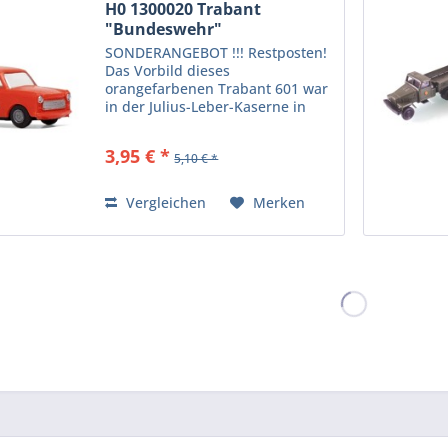
H0 1300020 Trabant
"Bundeswehr"
SONDERANGEBOT !!!
SONDERANGEBOT !!! Restposten!
Das Vorbild dieses
orangefarbenen Trabant 601 war
in der Julius-Leber-Kaserne in
Berlin stationiert. Information zur
Produktsicherheit: Kein
3,95 € *
5,10 € *
Kinderspielzeug! Nicht für Kinder
unter 14 Jahren geeignet....
Vergleichen
Merken