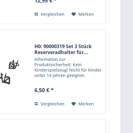
12,95 € *
unter 14 Jahren geeignet.
Produkt für erwachsene Sammler
und Modellbauer....
Vergleichen
Merken
H0: 90000319 Set 3 Stück
Reserveradhalter für...
Information zur
Produktsicherheit: Kein
Kinderspielzeug! Nicht für Kinder
unter 14 Jahren geeignet.
Produkt für erwachsene Sammler
und Modellbauer. Hersteller:
6,50 € *
Protoy GmbH, Clara-Zetkin-Str.
24, 16562 Hohen-Neuendorf. E-
Mail:...
Vergleichen
Merken