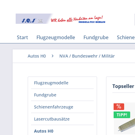
Start
Flugzeugmodelle
Fundgrube
Schien
Autos H0
NVA / Bundeswehr / Militär
Flugzeugmodelle
Topseller
Fundgrube
Schienenfahrzeuge
TIPP!
Lasercutbausätze
Autos H0