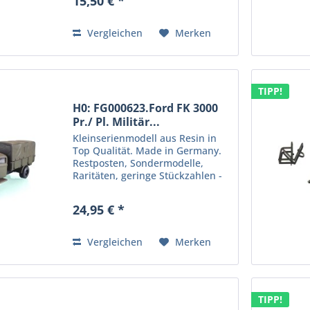
15,50 € *
und Modellbauer. Hersteller:
Protoy GmbH, Clara-Zetkin-Str.
24, 16562...
Vergleichen
Merken
TIPP!
H0: FG000623.Ford FK 3000
Pr./ Pl. Militär...
Kleinserienmodell aus Resin in
Top Qualität. Made in Germany.
Restposten, Sondermodelle,
Raritäten, geringe Stückzahlen -
wenn weg, dann weg.
Information zur
24,95 € *
Produktsicherheit: Kein
Kinderspielzeug! Nicht für Kinder
unter 14 Jahren...
Vergleichen
Merken
TIPP!