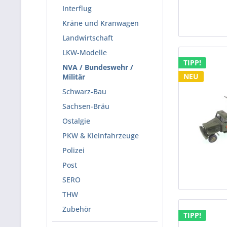
Interflug
Kräne und Kranwagen
Landwirtschaft
LKW-Modelle
TIPP!
NVA / Bundeswehr /
NEU
Militär
Schwarz-Bau
Sachsen-Bräu
Ostalgie
PKW & Kleinfahrzeuge
Polizei
Post
SERO
THW
Zubehör
TIPP!