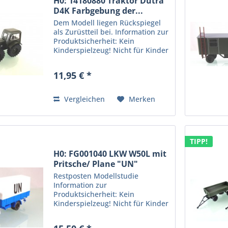
H0: 14180880 Traktor Dutra
D4K Farbgebung der...
Dem Modell liegen Rückspiegel
als Zurüstteil bei. Information zur
Produktsicherheit: Kein
Kinderspielzeug! Nicht für Kinder
unter 14 Jahren geeignet.
Produkt für erwachsene Sammler
11,95 € *
und Modellbauer. Hersteller:
Protoy GmbH,...
Vergleichen
Merken
TIPP!
H0: FG001040 LKW W50L mit
Pritsche/ Plane "UN"
Restposten Modellstudie
Information zur
Produktsicherheit: Kein
Kinderspielzeug! Nicht für Kinder
unter 14 Jahren geeignet.
Produkt für erwachsene Sammler