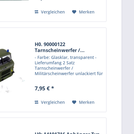
und Modellbauer. Hersteller:
Protoy GmbH,...
Vergleichen
Merken
H0. 90000122
Tarnscheinwerfer /...
- Farbe: Glasklar, transparent -
Lieferumfang 2 Satz
Tarnscheinwerfer /
Militärscheinwerfer unlackiert für
Militär Lkw W50 / L60 / G5 o. ä.
Das abgebildete Fahrerhaus
7,95 € *
gehört nicht zum Lieferumfang
Information zur
Produktsicherheit: Kein...
Vergleichen
Merken