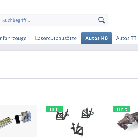
enfahrzeuge
Lasercutbausätze
Autos H0
Autos TT
TIPP!
TIPP!