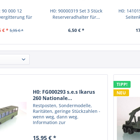
: 90 000 12
H0: 90000319 Set 3 Stück
H0: 14101
vergitterung für
Reserveradhalter für...
Seitenk
KW W50...
5 € *
6,50 € *
17
5,95 € *
TIPP!
H0: FG000293 s.e.s Ikarus
NEU
260 Nationale...
Restposten, Sondermodelle,
Raritäten, geringe Stückzahlen -
wenn weg, dann weg.
Information zur
Produktsicherheit: Kein
Kinderspielzeug! Nicht für Kinder
15,95 € *
unter 14 Jahren geeignet.