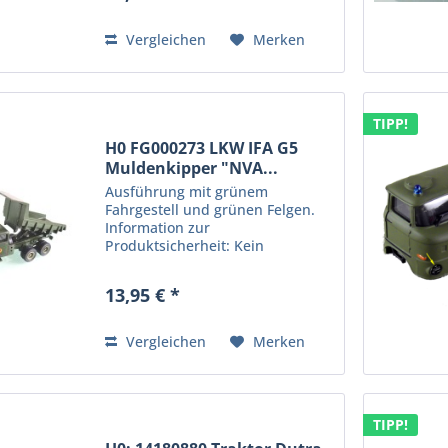
Produkt für erwachsene Sammler
und Modellbauer....
Vergleichen
Merken
TIPP!
H0 FG000273 LKW IFA G5
Muldenkipper "NVA...
Ausführung mit grünem
Fahrgestell und grünen Felgen.
Information zur
Produktsicherheit: Kein
Kinderspielzeug! Nicht für Kinder
unter 14 Jahren geeignet.
13,95 € *
Produkt für erwachsene Sammler
und Modellbauer. Hersteller:
Protoy GmbH,...
Vergleichen
Merken
TIPP!