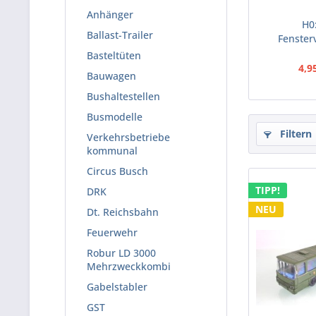
Anhänger
H0
Ballast-Trailer
Fenster
L
Basteltüten
4,9
Bauwagen
Bushaltestellen
Busmodelle
Filtern
Verkehrsbetriebe
kommunal
Circus Busch
TIPP!
DRK
NEU
Dt. Reichsbahn
Feuerwehr
Robur LD 3000
Mehrzweckkombi
Gabelstabler
GST