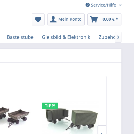
Service/Hilfe
Mein Konto
0,00 € *
Bastelstube
Gleisbild & Elektronik
Zubehör Model

TIPP!
TIPP!