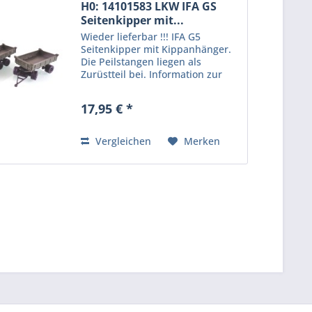
H0: 14101583 LKW IFA GS
Seitenkipper mit...
Wieder lieferbar !!! IFA G5
Seitenkipper mit Kippanhänger.
Die Peilstangen liegen als
Zurüstteil bei. Information zur
Produktsicherheit: Kein
Kinderspielzeug! Nicht für Kinder
17,95 € *
unter 14 Jahren geeignet.
Produkt für erwachsene Sammler
und...
Vergleichen
Merken