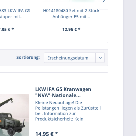
583 LKW IFA GS
H014180480 Set mit 2 Stück
H0: 9000037
ipper mit...
Anhänger E5 mit...
St. Zurüs
,95 € *
12,95 € *
5,
Sortierung:
LKW IFA G5 Kranwagen
"NVA"-Nationale...
Kleine Neuauflage! Die
Peilstangen liegen als Zurüstteil
bei. Information zur
Produktsicherheit: Kein
Kinderspielzeug! Nicht für Kinder
unter 14 Jahren geeignet.
14,95 € *
Produkt für erwachsene Sammler