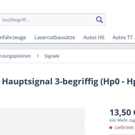
enfahrzeuge
Lasercutbausätze
Autos H0
Autos TT
nzungsplatinen
Signale
auptsignal 3-begriffig (Hp0 - H
13,50 
inkl. MwSt.
zzg
Lieferzeit