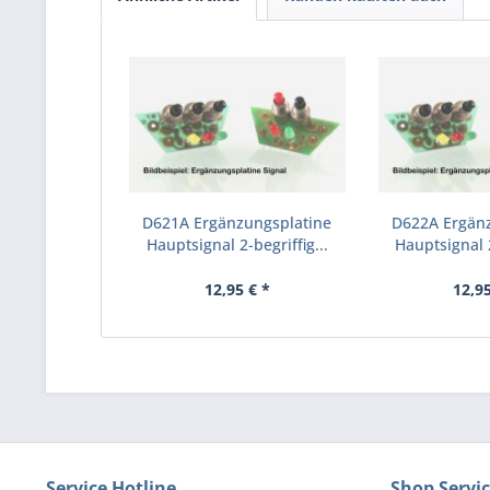
D621A Ergänzungsplatine
D622A Ergän
Hauptsignal 2-begriffig...
Hauptsignal 2
12,95 € *
12,95
Service Hotline
Shop Servi