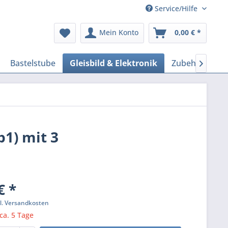
Service/Hilfe
Mein Konto
0,00 € *
Bastelstube
Gleisbild & Elektronik
Zubehör Mode

p1) mit 3
€ *
l. Versandkosten
 ca. 5 Tage