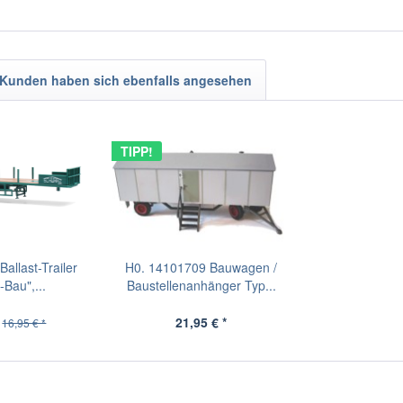
Kunden haben sich ebenfalls angesehen
TIPP!
allast-Trailer
H0. 14101709 Bauwagen /
Bau",...
Baustellenanhänger Typ...
21,95 € *
16,95 € *