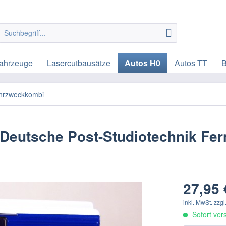
ahrzeuge
Lasercutbausätze
Autos H0
Autos TT
B
hrzweckkombi
Deutsche Post-Studiotechnik Fe
27,95 
inkl. MwSt.
zzgl
Sofort vers