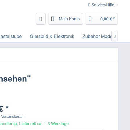
Service/Hilfe
Mein Konto
0,00 € *
astelstube
Gleisbild & Elektronik
Zubehör Modelleisenb

rnsehen"
€ *
. Versandkosten
andfertig, Lieferzeit ca. 1-3 Werktage