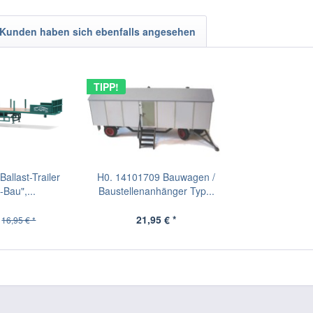
Kunden haben sich ebenfalls angesehen
TIPP!
allast-Trailer
H0. 14101709 Bauwagen /
Bau",...
Baustellenanhänger Typ...
21,95 € *
16,95 € *