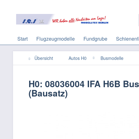
Start
Flugzeugmodelle
Fundgrube
Schienenf
Übersicht
Autos H0
Busmodelle
H0: 08036004 IFA H6B Bus
(Bausatz)