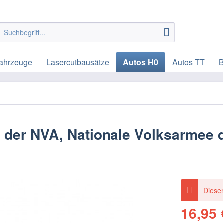
ahrzeuge
Lasercutbausätze
Autos H0
Autos TT
B
 der NVA, Nationale Volksarmee 
Dieser
16,95 