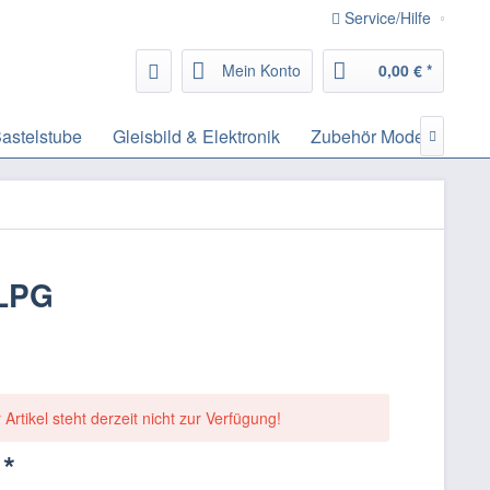
Service/Hilfe
Mein Konto
0,00 € *
astelstube
Gleisbild & Elektronik
Zubehör Modelleisenb

 LPG
 Artikel steht derzeit nicht zur Verfügung!
 *