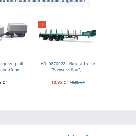
Kunden haben sich ebenfalls angesehen
ngerzug mit
H0: 08700231 Ballast-Trailer
Plane-Copy
"Schwarz-Bau",...
 € *
10,95 € *
16,95 € *