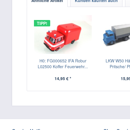
Ähnliche Artikel
Kunden kauften auch
TIPP!
H0: FG000652 IFA Robur
LKW W50 Hä
L02500 Koffer Feuerwehr...
Pritsche/ 
14,95 € *
15,95