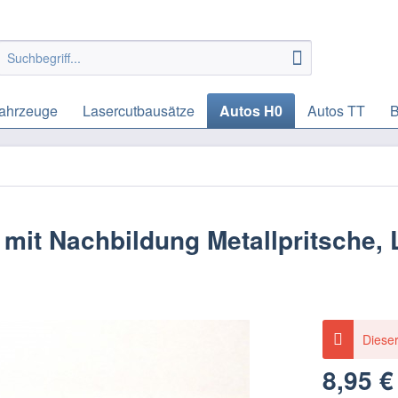
ahrzeuge
Lasercutbausätze
Autos H0
Autos TT
B
mit Nachbildung Metallpritsche,
Dieser
8,95 €