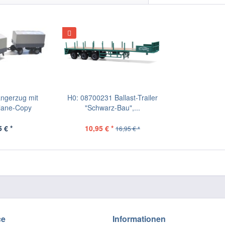
ngerzug mit
H0: 08700231 Ballast-Trailer
Plane-Copy
"Schwarz-Bau",...
 € *
10,95 € *
16,95 € *
ce
Informationen