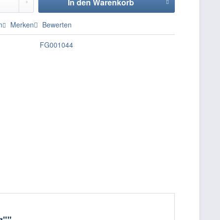
In den
Warenkorb
n
Merken
Bewerten
FG001044
g""