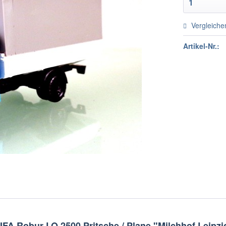
Vergleiche
Artikel-Nr.:
FA Robur LO 2500 Pritsche / Plane "Milchhof Leipzi