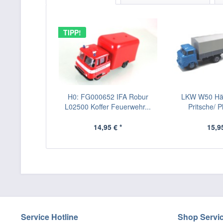
TIPP!
H0: FG000652 IFA Robur
LKW W50 Hä
L02500 Koffer Feuerwehr...
Pritsche/ 
14,95 € *
15,95
Service Hotline
Shop Servi