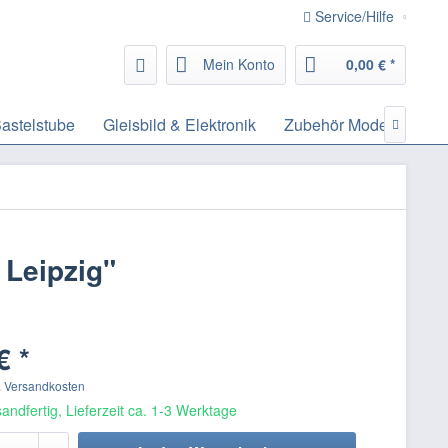
Service/Hilfe
Mein Konto
0,00 € *
astelstube
Gleisbild & Elektronik
Zubehör Modelleisenb

 Leipzig"
€ *
. Versandkosten
andfertig, Lieferzeit ca. 1-3 Werktage