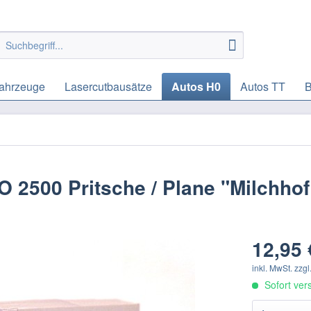
ahrzeuge
Lasercutbausätze
Autos H0
Autos TT
B
 2500 Pritsche / Plane "Milchhof
12,95 
inkl. MwSt.
zzgl
Sofort vers