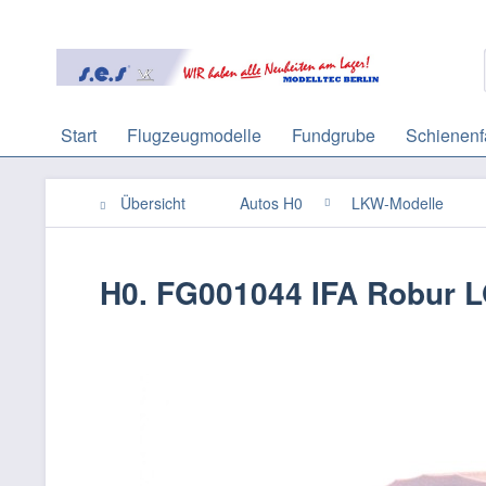
Start
Flugzeugmodelle
Fundgrube
Schienenf
Übersicht
Autos H0
LKW-Modelle
H0. FG001044 IFA Robur LO