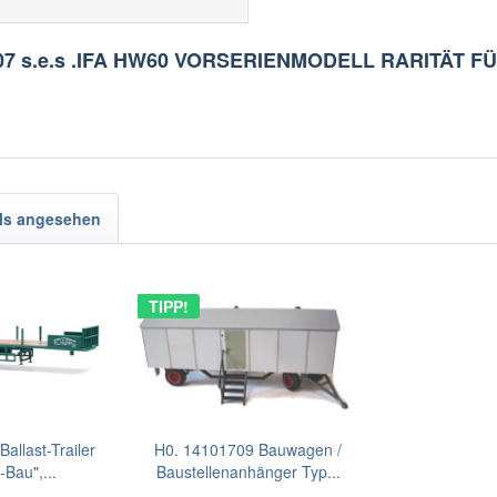
00107 s.e.s .IFA HW60 VORSERIENMODELL RARITÄT 
ls angesehen
TIPP!
allast-Trailer
H0. 14101709 Bauwagen /
Bau",...
Baustellenanhänger Typ...