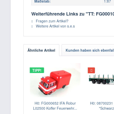
Maßstab:
1:87
Weiterführende Links zu "TT: FG0
Fragen zum Artikel?
Weitere Artikel von s.e.s
Ähnliche Artikel
Kunden haben sich ebenfal
TIPP!
H0: FG000652 IFA Robur
H0: 08700231 B
L02500 Koffer Feuerwehr...
"Schwarz-