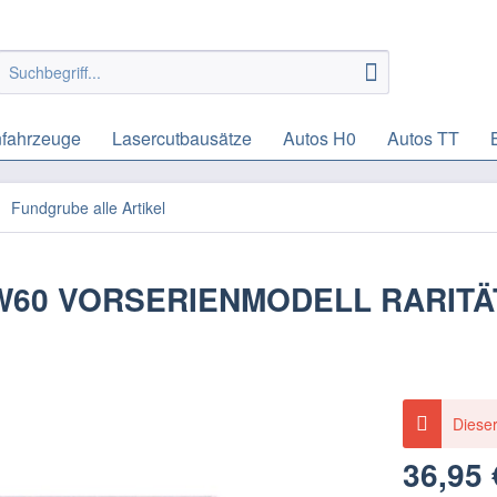
fahrzeuge
Lasercutbausätze
Autos H0
Autos TT
Fundgrube alle Artikel
A HW60 VORSERIENMODELL RARITÄ
Dieser
36,95 