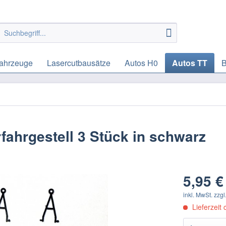
ahrzeuge
Lasercutbausätze
Autos H0
Autos TT
B
ahrgestell 3 Stück in schwarz
5,95 €
inkl. MwSt.
zzgl
Lieferzeit 