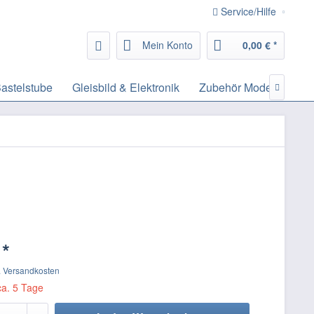
Service/Hilfe
Mein Konto
0,00 € *
astelstube
Gleisbild & Elektronik
Zubehör Modelleisenb

 *
. Versandkosten
ca. 5 Tage