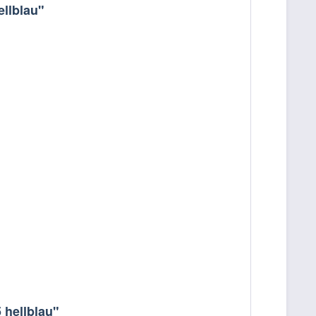
llblau"
 hellblau"