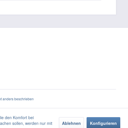
t anders beschrieben
die den Komfort bei
achen sollen, werden nur mit
Ablehnen
Konfigurieren