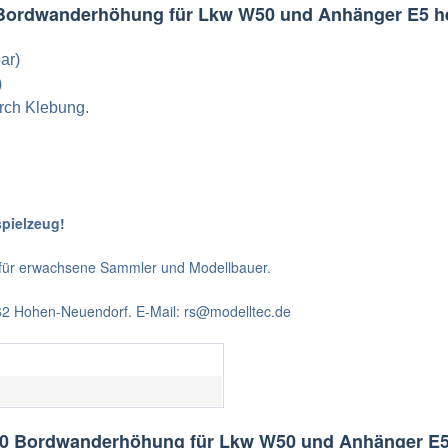
 Bordwanderhöhung für Lkw W50 und Anhänger E5 he
ar)
)
urch Klebung.
spielzeug!
t für erwachsene Sammler und Modellbauer.
562 Hohen-Neuendorf. E-Mail: rs@modelltec.de
400 Bordwanderhöhung für Lkw W50 und Anhänger E5