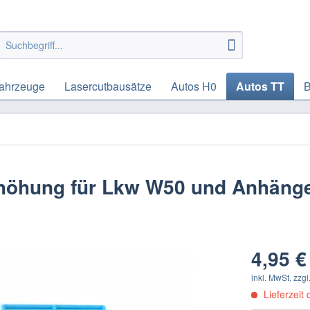
ahrzeuge
Lasercutbausätze
Autos H0
Autos TT
B
höhung für Lkw W50 und Anhäng
4,95 €
inkl. MwSt.
zzgl
Lieferzeit 