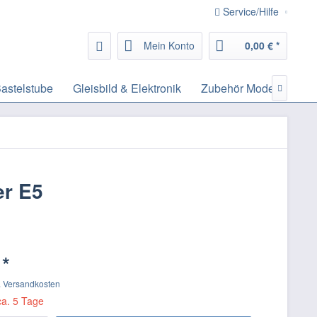
Service/Hilfe
Mein Konto
0,00 € *
astelstube
Gleisbild & Elektronik
Zubehör Modelleisenb

er E5
 *
. Versandkosten
ca. 5 Tage