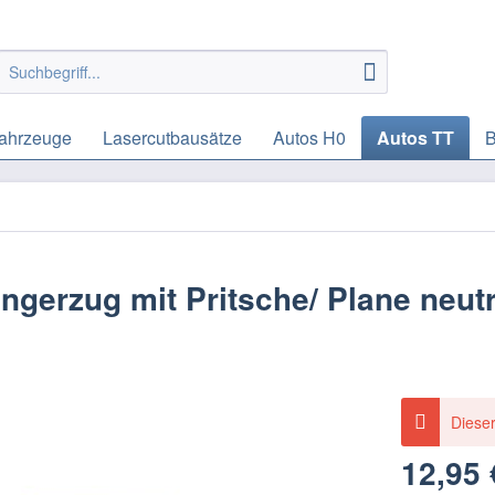
ahrzeuge
Lasercutbausätze
Autos H0
Autos TT
B
gerzug mit Pritsche/ Plane neutr
Dieser
12,95 