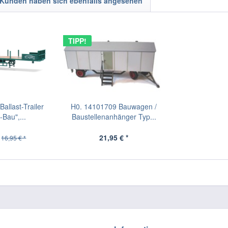
Kunden haben sich ebenfalls angesehen
TIPP!
allast-Trailer
H0. 14101709 Bauwagen /
Bau",...
Baustellenanhänger Typ...
21,95 € *
16,95 € *