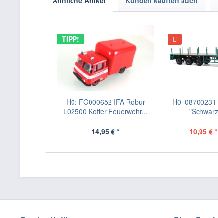
Ähnliche Artikel
Kunden kauften auch
TIPP!
H0: FG000652 IFA Robur
H0: 08700231 B
L02500 Koffer Feuerwehr...
"Schwarz-
14,95 € *
10,95 € *