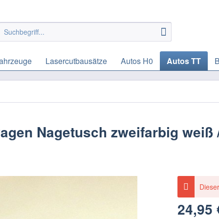
ahrzeuge
Lasercutbausätze
Autos H0
Autos TT
B
en Nagetusch zweifarbig weiß / 
Dieser
24,95 