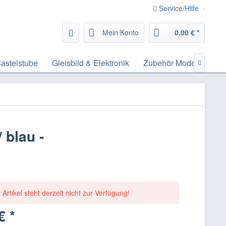
Service/Hilfe
Mein Konto
0,00 € *
astelstube
Gleisbild & Elektronik
Zubehör Modelleisenb

blau -
 Artikel steht derzeit nicht zur Verfügung!
€ *