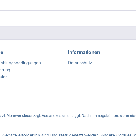
ce
Informationen
Zahlungsbedingungen
Datenschutz
hrung
ular
setzl. Mehrwertsteuer zzgl.
Versandkosten
und ggf. Nachnahmegebühren, wenn nich
 Website erforderlich sind und stets gesetzt werden. Andere Cookies, 