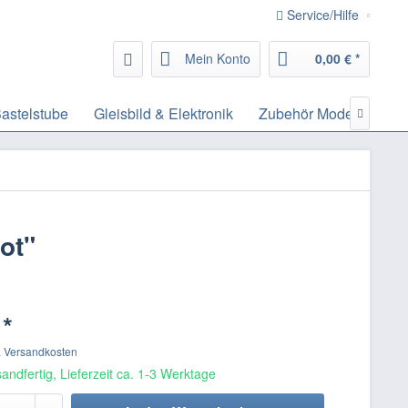
Service/Hilfe
Mein Konto
0,00 € *
astelstube
Gleisbild & Elektronik
Zubehör Modelleisenb

ot"
 *
. Versandkosten
andfertig, Lieferzeit ca. 1-3 Werktage