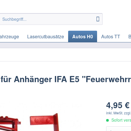
ahrzeuge
Lasercutbausätze
Autos H0
Autos TT
B
 für Anhänger IFA E5 "Feuerwehrr
4,95 €
inkl. MwSt.
zzgl
Sofort vers