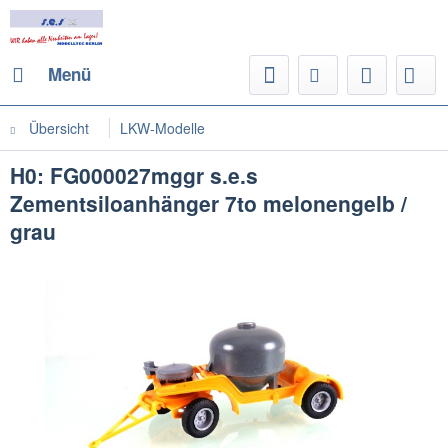
Menü
Übersicht
LKW-Modelle
H0: FG000027mggr s.e.s
Zementsiloanhänger 7to melonengelb /
grau