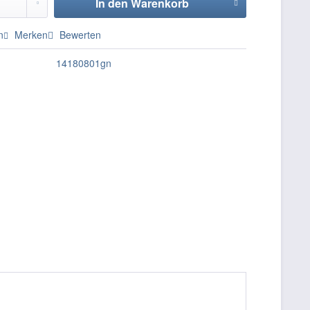
In den
Warenkorb
n
Merken
Bewerten
14180801gn