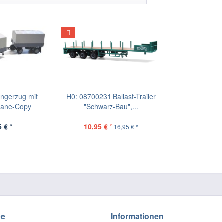
ngerzug mit
H0: 08700231 Ballast-Trailer
Plane-Copy
"Schwarz-Bau",...
 € *
10,95 € *
16,95 € *
ce
Informationen