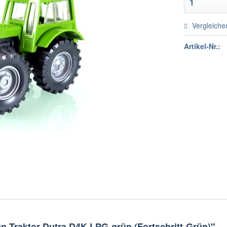
Vergleiche
Artikel-Nr.:
n Traktor Dutra D4K LPG-grün (Fortschritt-Grün)"