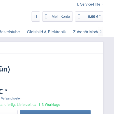
Service/Hilfe
Mein Konto
0,00 € *
Bastelstube
Gleisbild & Elektronik
Zubehör Modelleisen

ün)
€ *
. Versandkosten
andfertig, Lieferzeit ca. 1-3 Werktage