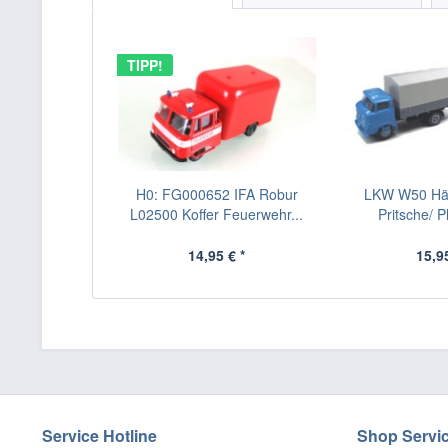
TIPP!
H0: FG000652 IFA Robur
LKW W50 Hä
L02500 Koffer Feuerwehr...
Pritsche/ 
14,95 € *
15,95
Service Hotline
Shop Servi