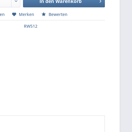
In den
Warenkorb
hen
Merken
Bewerten
RW512