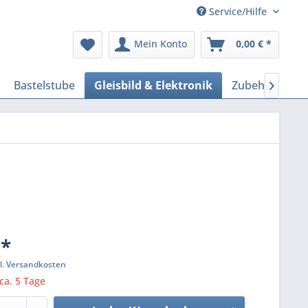
Service/Hilfe
Mein Konto
0,00 € *
Bastelstube
Gleisbild & Elektronik
Zubehör Mode

 *
l. Versandkosten
 ca. 5 Tage