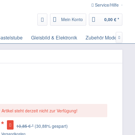
Service/Hilfe
Mein Konto
0,00 € *
astelstube
Gleisbild & Elektronik
Zubehör Modelleisenb

 Artikel steht derzeit nicht zur Verfügung!
 *
10,85 € *
(30,88% gespart)
. Versandkosten