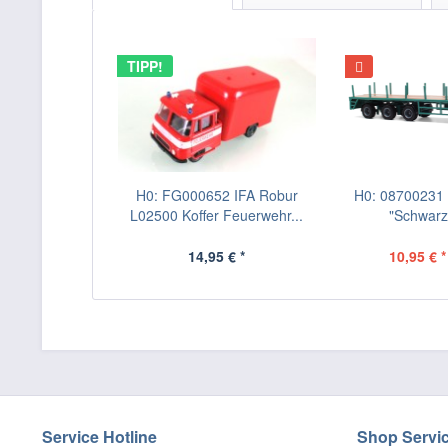
TIPP!
H0: FG000652 IFA Robur
H0: 08700231 B
L02500 Koffer Feuerwehr...
"Schwarz-
14,95 € *
10,95 € *
Service Hotline
Shop Servi