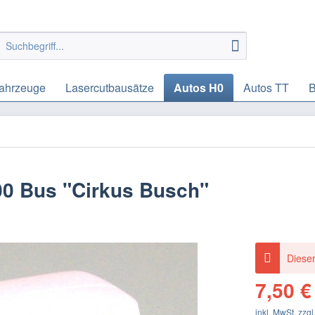
ahrzeuge
Lasercutbausätze
Autos H0
Autos TT
B
00 Bus "Cirkus Busch"
Dieser
7,50 €
inkl. MwSt.
zzgl