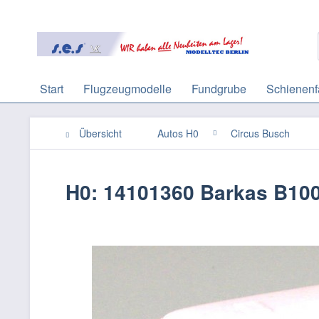
Start
Flugzeugmodelle
Fundgrube
Schienenf
Übersicht
Autos H0
Circus Busch
H0: 14101360 Barkas B10