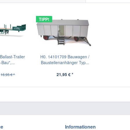
TIPP!
allast-Trailer
H0. 14101709 Bauwagen /
Bau",...
Baustellenanhänger Typ...
21,95 € *
16,95 € *
ce
Informationen