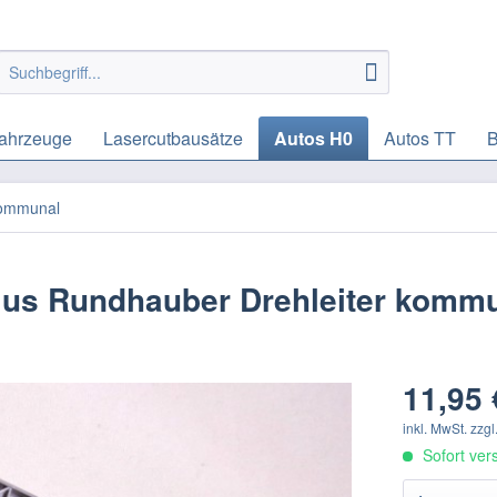
ahrzeuge
Lasercutbausätze
Autos H0
Autos TT
B
kommunal
ius Rundhauber Drehleiter komm
11,95 
inkl. MwSt.
zzgl
Sofort vers