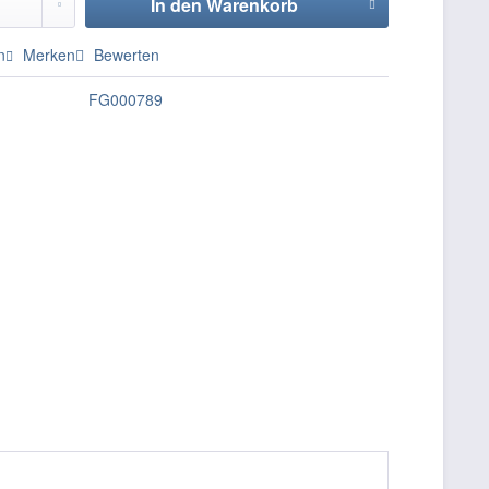
In den
Warenkorb
n
Merken
Bewerten
FG000789