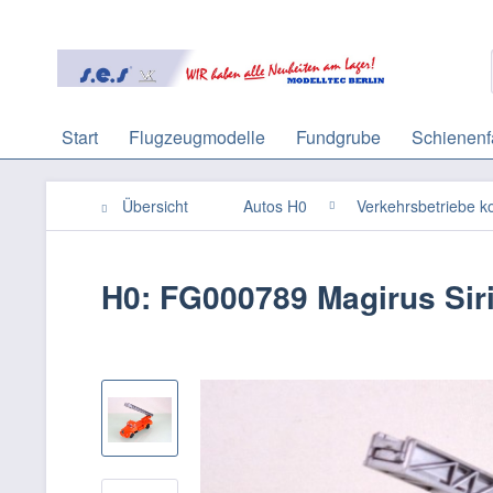
Start
Flugzeugmodelle
Fundgrube
Schienenf
Übersicht
Autos H0
Verkehrsbetriebe 
H0: FG000789 Magirus Sir