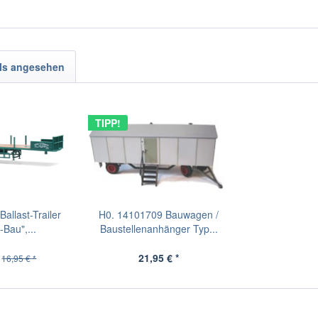
ls angesehen
TIPP!
allast-Trailer
H0. 14101709 Bauwagen /
Bau",...
Baustellenanhänger Typ...
21,95 € *
16,95 € *