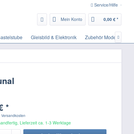
Service/Hilfe
Mein Konto
0,00 € *
astelstube
Gleisbild & Elektronik
Zubehör Modelleisenb

unal
€ *
. Versandkosten
andfertig, Lieferzeit ca. 1-3 Werktage