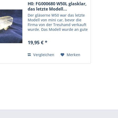
H0: FG000680 W50L glasklar,
das letzte Modell...
Der gläserne W50 war das letzte
Modell von mini car, bevor die
Firma von der Treuhand verkauft
wurde. Das Modell wurde an gute
Kunden und Mitarbeiter
verschenkt. In unserem Lager
19,95 € *
haben wir noch Teile dieses
Modells gefunden und uns...
Vergleichen
Merken