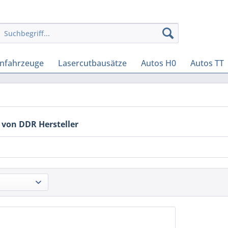
enfahrzeuge
Lasercutbausätze
Autos H0
Autos TT
 von DDR Hersteller