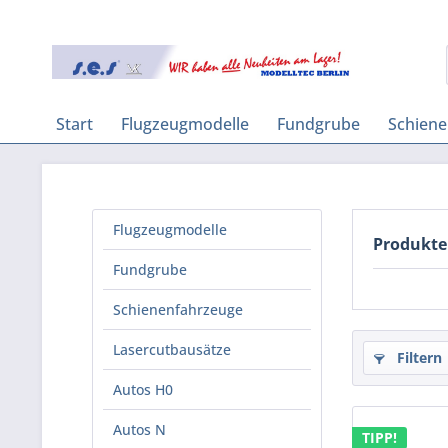
Start
Flugzeugmodelle
Fundgrube
Schien
Flugzeugmodelle
Produkte
Fundgrube
Schienenfahrzeuge
Lasercutbausätze
Filtern
Autos H0
Autos N
TIPP!