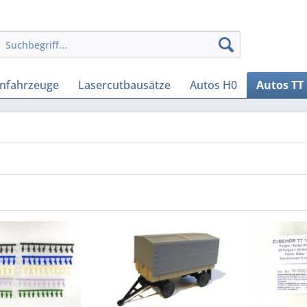
enfahrzeuge
Lasercutbausätze
Autos H0
Autos TT