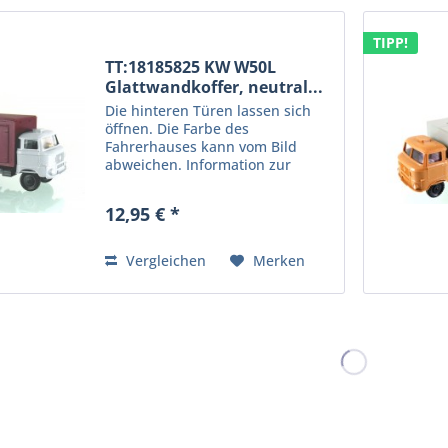
TIPP!
TT:18185825 KW W50L
Glattwandkoffer, neutral...
Die hinteren Türen lassen sich
öffnen. Die Farbe des
Fahrerhauses kann vom Bild
abweichen. Information zur
Produktsicherheit: Kein
Kinderspielzeug! Nicht für Kinder
12,95 € *
unter 14 Jahren geeignet.
Produkt für erwachsene Sammler
und...
Vergleichen
Merken