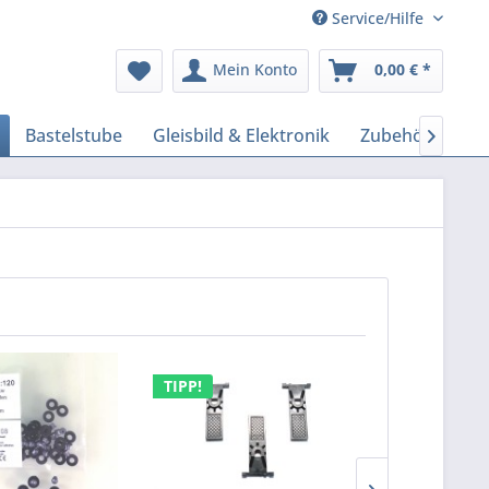
Service/Hilfe
Mein Konto
0,00 € *
Bastelstube
Gleisbild & Elektronik
Zubehör Model

TIPP!
TIPP!