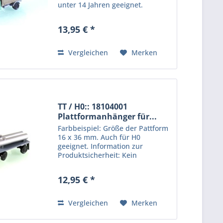
unter 14 Jahren geeignet.
Produkt für erwachsene Sammler
und Modellbauer. Hersteller:
13,95 € *
Protoy GmbH, Clara-Zetkin-Str.
24, 16562 Hohen-Neuendorf. E-
Mail:...
Vergleichen
Merken
TT / H0:: 18104001
Plattformanhänger für...
Farbbeispiel: Größe der Pattform
16 x 36 mm. Auch für H0
geeignet. Information zur
Produktsicherheit: Kein
Kinderspielzeug! Nicht für Kinder
unter 14 Jahren geeignet.
12,95 € *
Produkt für erwachsene Sammler
und Modellbauer. Hersteller:
Protoy...
Vergleichen
Merken