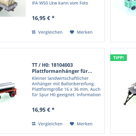
IFA W50 Lkw kann vom Foto
abweichen. Nicht für Kinder
unter 14 Jahren geeignet.
16,95 € *
Produkt für erwachsene Sammler
und Modellbauer. Hersteller:
Protoy GmbH,...
Vergleichen
Merken
TIPP!
TT / H0: 18104003
Plattformanhänger für...
Kleiner landwirtschaftlicher
Anhänger mit Ballonbereifung.
Plattformgröße 16 x 36 mm. Auch
für Spur H0 geeignet. Information
zur Produktsicherheit: Kein
Kinderspielzeug! Nicht für Kinder
16,95 € *
unter 14 Jahren geeignet.
Produkt für erwachsene...
Vergleichen
Merken