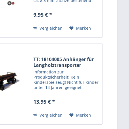
ca. 8,5 mm 2 Sätze bestehend
aus: 10 Reifen, 8 Felgen mit
Nabe, 2 Reserveradfelgen. Farbe:
9,95 € *
Rot RAL 3002 Information zur
Produktsicherheit: Kein...
Vergleichen
Merken
TT: 18104005 Anhänger für
Langholztransporter
Information zur
Produktsicherheit: Kein
Kinderspielzeug! Nicht für Kinder
unter 14 Jahren geeignet.
Produkt für erwachsene Sammler
und Modellbauer. Hersteller:
13,95 € *
Protoy GmbH, Clara-Zetkin-Str.
24, 16562 Hohen-Neuendorf. E-
Mail:...
Vergleichen
Merken