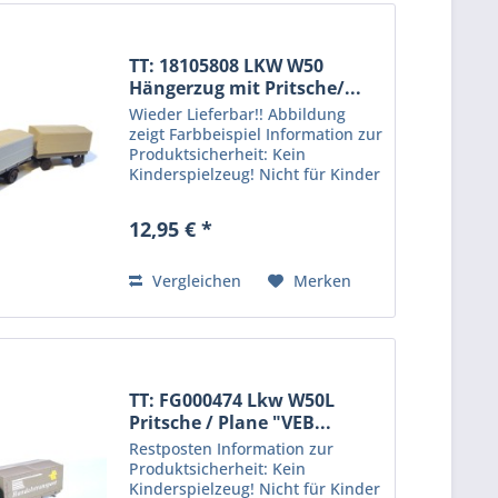
TT: 18105808 LKW W50
Hängerzug mit Pritsche/...
Wieder Lieferbar!! Abbildung
zeigt Farbbeispiel Information zur
Produktsicherheit: Kein
Kinderspielzeug! Nicht für Kinder
unter 14 Jahren geeignet.
Produkt für erwachsene Sammler
12,95 € *
und Modellbauer. Hersteller:
Protoy GmbH,...
Vergleichen
Merken
TT: FG000474 Lkw W50L
Pritsche / Plane "VEB...
Restposten Information zur
Produktsicherheit: Kein
Kinderspielzeug! Nicht für Kinder