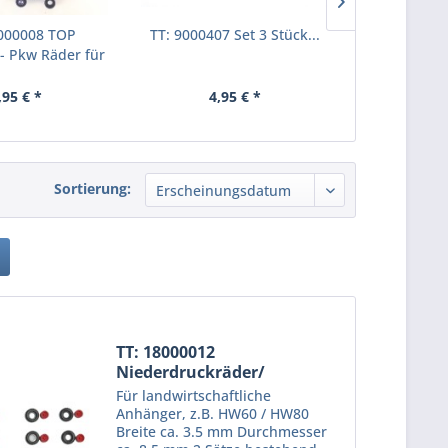
8000008 TOP
TT: 9000407 Set 3 Stück...
TT: 90000405
- Pkw Räder für
Fahrgeste
5...
,95 € *
4,95 € *
5,
Sortierung:
TT: 18000012
Niederdruckräder/
Ballonräder z.B....
Für landwirtschaftliche
Anhänger, z.B. HW60 / HW80
Breite ca. 3.5 mm Durchmesser