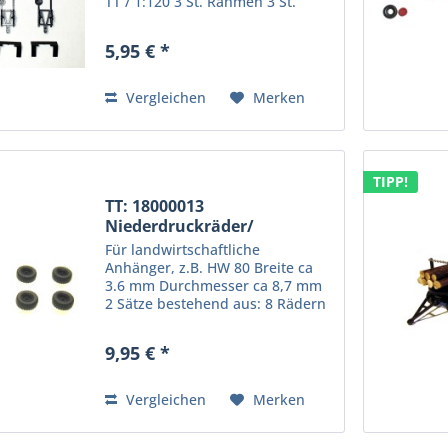
TT / 1:120 3 St. Rahmen 3 St.
Drehschemel 3 St. Deichsel 3 St.
Kotflügel Information zur
5,95 € *
Produktsicherheit: Kein
Kinderspielzeug! Nicht für...
Vergleichen
Merken
TIPP!
TT: 18000013
Niederdruckräder/
Ballonräder für...
Für landwirtschaftliche
Anhänger, z.B. HW 80 Breite ca
3.6 mm Durchmesser ca 8,7 mm
2 Sätze bestehend aus: 8 Rädern
mit Nabe Farbe der Felgen
schwarz Information zur
9,95 € *
Produktsicherheit: Kein
Kinderspielzeug! Nicht für Kinder
unter 14...
Vergleichen
Merken