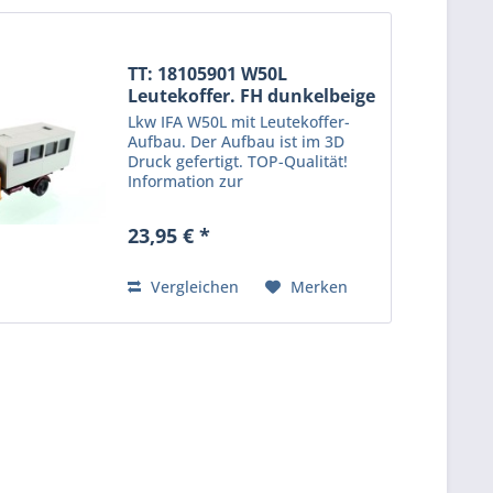
TT: 18105901 W50L
Leutekoffer. FH dunkelbeige
Lkw IFA W50L mit Leutekoffer-
Aufbau. Der Aufbau ist im 3D
Druck gefertigt. TOP-Qualität!
Information zur
Produktsicherheit: Kein
Kinderspielzeug! Nicht für Kinder
23,95 € *
unter 14 Jahren geeignet.
Produkt für erwachsene Sammler
und Modellbauer....
Vergleichen
Merken