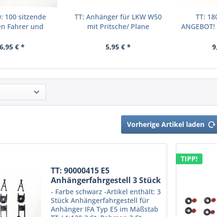
0: 100 sitzende
TT: Anhänger für LKW W50
TT: 1
en Fahrer und
mit Pritsche/ Plane
ANGEBOT! 
Beifahrer
6,95 € *
5,95 € *
9
Vorherige Artikel laden
TIPP!
TT: 90000415 E5
Anhängerfahrgestell 3 Stück
in...
- Farbe schwarz -Artikel enthält: 3
Stück Anhängerfahrgestell für
Anhänger IFA Typ E5 im Maßstab