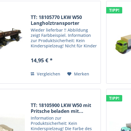
TIPP!
TT: 18105770 LKW W50
Langholztransporter
Wieder lieferbar !! Abbildung
zeigt Farbbeispiel. Information
zur Produktsicherheit: Kein
Kinderspielzeug! Nicht für Kinder
unter 14 Jahren geeignet.
Produkt für erwachsene Sammler
14,95 € *
und Modellbauer. Hersteller:
Protoy GmbH,...
Vergleichen
Merken
TIPP!
TT: 18105900 LKW W50 mit
Pritsche beladen mit...
Information zur
Produktsicherheit: Kein
Kinderspielzeug! Die Farbe des